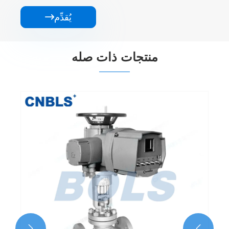
يُقدِّم

منتجات ذات صله
صمامات إغلاق شفة الأمونيا من الفولاذ المقاوم
للصدأ
عرض المزيد >>

