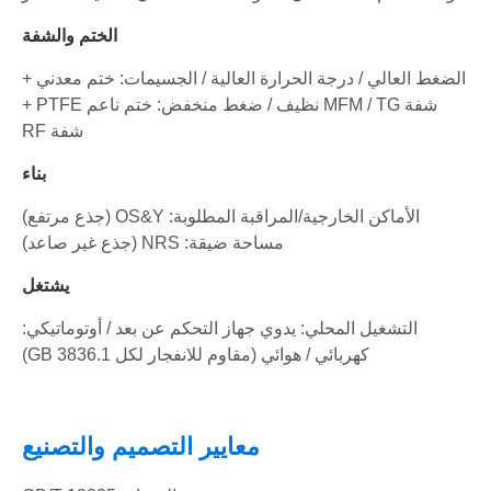
الختم والشفة
الضغط العالي / درجة الحرارة العالية / الجسيمات: ختم معدني +
شفة MFM / TG ​​نظيف / ضغط منخفض: ختم ناعم PTFE +
شفة RF
بناء
الأماكن الخارجية/المراقبة المطلوبة: OS&Y (جذع مرتفع)
مساحة ضيقة: NRS (جذع غير صاعد)
يشتغل
التشغيل المحلي: يدوي جهاز التحكم عن بعد / أوتوماتيكي:
كهربائي / هوائي (مقاوم للانفجار لكل GB 3836.1)
معايير التصميم والتصنيع