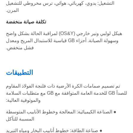
التشغيل: يدوي، كهربائي، هوائي، ترس مخروطي للتشغيل
المرن.
تكلفة صيانة منخفضة
هيكل لولبي ونير خارجي (OS&Y) لمراقبة الحالة بشكل واضح
وسهولة الصيانة. أجزاء GB قياسية للاستبدال المريح ومعدل
فشل منخفض.
التطبيقات
تم تصميم صمامات الكرة الأرضية ذات فلنجة الفولاذ المقاوم
للصدأ GB للخدمة العامة المتوافقة مع GB مع متطلبات السلامة
والموثوقية العالية:
● الصناعة الكيميائية: المعالجة وخطوط الأنابيب المتوسطة
المسببة للتآكل
● صناعة الطاقة: خطوط أنابيب البخار ومياه التبريد