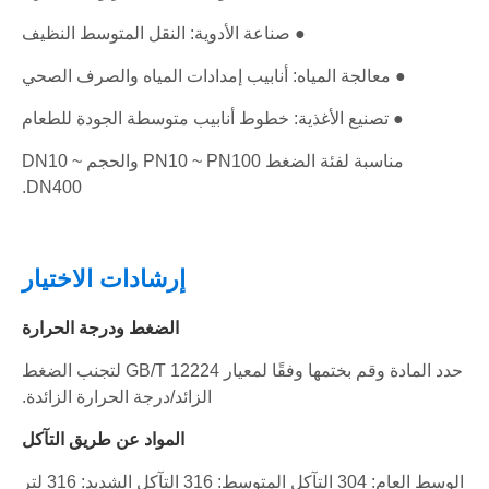
● صناعة الأدوية: النقل المتوسط ​​النظيف
● معالجة المياه: أنابيب إمدادات المياه والصرف الصحي
● تصنيع الأغذية: خطوط أنابيب متوسطة الجودة للطعام
مناسبة لفئة الضغط PN10 ~ PN100 والحجم DN10 ~
DN400.
إرشادات الاختيار
الضغط ودرجة الحرارة
حدد المادة وقم بختمها وفقًا لمعيار GB/T 12224 لتجنب الضغط
الزائد/درجة الحرارة الزائدة.
المواد عن طريق التآكل
الوسط العام: 304 التآكل المتوسط: 316 التآكل الشديد: 316 لتر