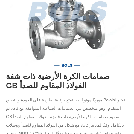
صمامات الكرة الأرضية ذات شفة
الفولاذ المقاوم للصدأ GB
تعتبر Bolaisi موردًا موثوقًا به يتمتع برقابة صارمة على الجودة والتصنيع
المتقدم، وهو متخصص في الصمامات الصناعية المتوافقة مع GB. تم
تصميم صمامات الكرة الأرضية ذات فلنجة الفولاذ المقاوم للصدأ GB
بالكامل وفقًا لمعايير GB، مع هيكل من الفولاذ المقاوم للصدأ ووصلات
ذات حواف قياسية. نقوم بتصنيعها وفقًا للمعيار GB/T 12235، ونقدم