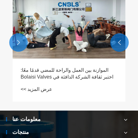
الفولاذ المقاوم للصدأ؟
عرض المزيد >>


معلومات عنا
منتجات