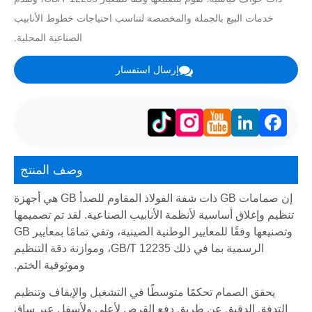
خدمات البيع بالجملة والمخصصة لتناسب احتياجات خطوط الأنابيب
الصناعية المحلية.
إرسال استفسار
LinkedIn
Facebook
وصف المنتج
إن صمامات GB ذات شفة الفولاذ المقاوم للصدأ GB هي أجهزة
تنظيم وإغلاق أساسية لأنظمة الأنابيب الصناعية. لقد تم تصميمها
وتصنيعها وفقًا للمعايير الوطنية الصينية، وتفي تمامًا بمعايير GB
الرسمية بما في ذلك GB/T 12235، وموازنة دقة التنظيم
وموثوقية الختم.
يحقق الصمام تحكمًا متوسطًا في التشغيل والإيقاف وتنظيم
التدفق الدقيق عن طريق دفع القرص لأعلى ولأسفل عبر ساق