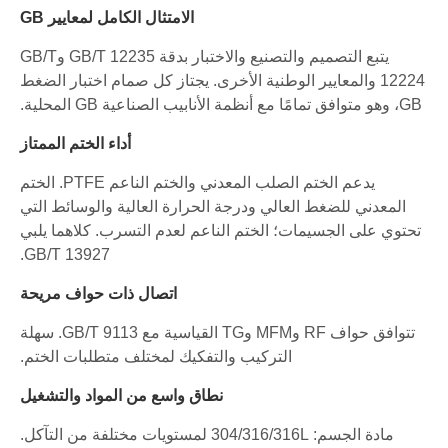
الامتثال الكامل لمعايير GB
يتبع التصميم والتصنيع والاختبار بدقة GB/T 12235 وGB/T
12224 والمعايير الوطنية الأخرى. يجتاز كل صمام اختبار الضغط
GB، وهو متوافق تمامًا مع أنظمة الأنابيب الصناعية GB المحلية.
أداء الختم الممتاز
يدعم الختم الصلب المعدني والختم الناعم PTFE. الختم
المعدني للضغط العالي ودرجة الحرارة العالية والوسائط التي
تحتوي على الجسيمات؛ الختم الناعم لعدم التسرب. كلاهما يلبي
GB/T 13927.
اتصال ذات حواف مريحة
تتوافق حواف RF وMFM وTG القياسية مع GB/T 9113. سهلة
التركيب والتفكيك لمختلف متطلبات الختم.
نطاق واسع من المواد والتشغيل
مادة الجسم: 304/316/316L لمستويات مختلفة من التآكل.