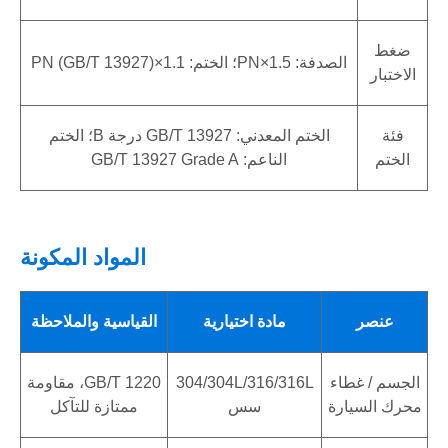
ضغط
الصدفة: 1.5×PN؛ الختم: 1.1×PN (GB/T 13927)
الاختبار
فئة
الختم المعدني: GB/T 13927 درجة B؛ الختم
الختم
الناعم: GB/T 13927 Grade A
المواد المكونة
عنصر
مادة اختيارية
القياسية والملاحظة
الجسم / غطاء
304/304L/316/316L
GB/T 1220، مقاومة
محرك السيارة
سس
ممتازة للتآكل