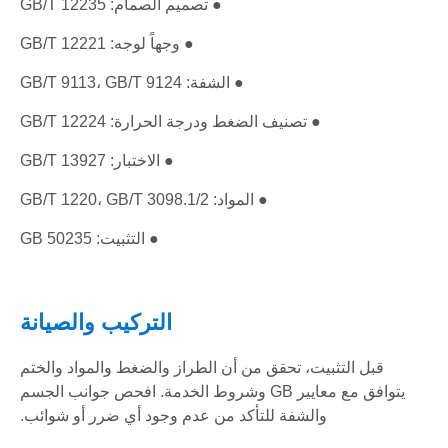
● تصميم الصمام: GB/T 12235
● وجهاً لوجه: GB/T 12221
● الشفة: GB/T 9113، GB/T 9124
● تصنيف الضغط ودرجة الحرارة: GB/T 12224
● الاختبار: GB/T 13927
● المواد: GB/T 1220، GB/T 3098.1/2
● التثبيت: GB 50235
التركيب والصيانة
قبل التثبيت، تحقق من أن الطراز والضغط والمواد والختم
يتوافق مع معايير GB وشروط الخدمة. افحص جوانب الجسم
والشفة للتأكد من عدم وجود أي ضرر أو شوائب.