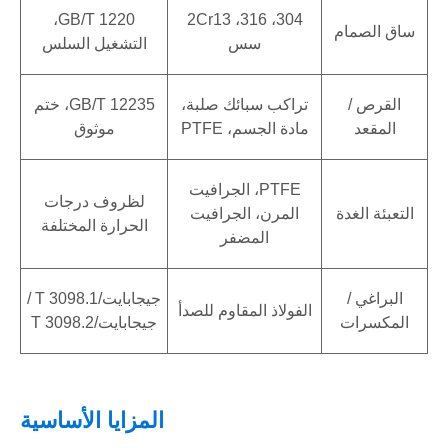
GB/T 1220،
304، 316، 2Cr13
ساق الصمام
سس
التشغيل السلس
القرص /
تراكب سبائك صلبة،
GB/T 12235، ختم
المقعد
مادة الجسم، PTFE
موثوق
PTFE، الجرافيت
لظروف درجات
التعبئة الغدة
المرن، الجرافيت
الحرارة المختلفة
المضفر
البراغي /
جيجابايت/T 3098.1 /
الفولاذ المقاوم للصدأ
المكسرات
جيجابايت/T 3098.2
المزايا الأساسية