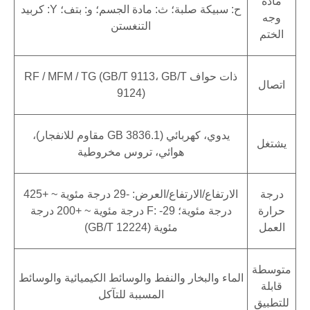
مادة
ح: سبيكة صلبة؛ ث: مادة الجسم؛ و: بتف؛ Y: كربيد
وجه
التنغستن
الختم
ذات حواف RF / MFM / TG ​​(GB/T 9113، GB/T
اتصال
9124)
يدوي، كهربائي (GB 3836.1 مقاوم للانفجار)،
يشتغل
هوائي، تروس مخروطية
درجة
الارتفاع/الارتفاع/العرض: -29 درجة مئوية ~ +425
حرارة
درجة مئوية؛ F: -29 درجة مئوية ~ +200 درجة
العمل
مئوية (GB/T 12224)
متوسطة
الماء والبخار والنفط والوسائط الكيميائية والوسائط
قابلة
المسببة للتآكل
للتطبيق