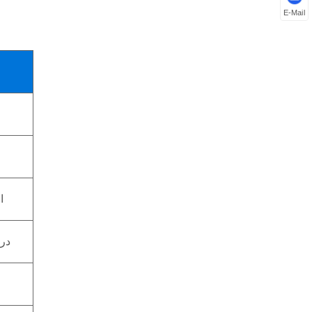
E-Mail
ا
ا
درج