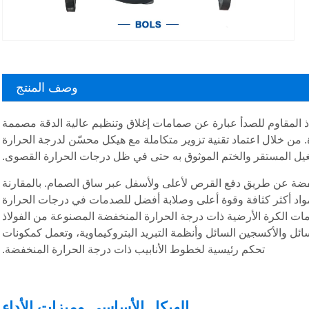
وصف المنتج
 المقاوم للصدأ عبارة عن صمامات إغلاق وتنظيم عالية الدقة مصممة
ة مئوية) والخدمات المبردة. من خلال اعتماد تقنية تزوير متكاملة مع هيكل محسّن لدرجة الحرارة
ل المستقر والختم الموثوق به حتى في ظل درجات الحرارة القصوى.
فضة عن طريق دفع القرص لأعلى ولأسفل عبر ساق الصمام. بالمقارنة
 بمواد أكثر كثافة وقوة أعلى وصلابة أفضل للصدمات في درجات الحرارة
 الكرة الأرضية ذات درجة الحرارة المنخفضة المصنوعة من الفولاذ
ئل والأكسجين السائل وأنظمة التبريد البتروكيماوية، وتعمل كمكونات
تحكم رئيسية لخطوط الأنابيب ذات درجة الحرارة المنخفضة.
الهيكل الأساسي وميزات الأداء