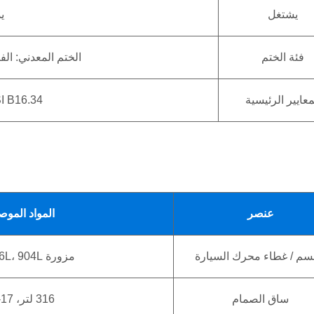
يشتغل
ي
فئة الختم
الختم المعدني: الفئ
معايير الرئيسية
I B16.34
عنصر
المواد الموص
سم / غطاء محرك السيارة
مزورة 304L، 316L، 904L
ساق الصمام
316 لتر، 17-4PH