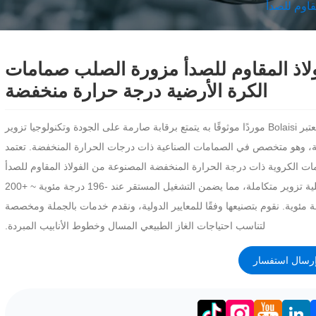
قاوم للصدأ
ولاذ المقاوم للصدأ مزورة الصلب صمامات
الكرة الأرضية درجة حرارة منخفضة
تعتبر Bolaisi موردًا موثوقًا به يتمتع برقابة صارمة على الجودة وتكنولوجيا تزوير
، وهو متخصص في الصمامات الصناعية ذات درجات الحرارة المنخفضة. تعتمد
ات الكروية ذات درجة الحرارة المنخفضة المصنوعة من الفولاذ المقاوم للصدأ
عملية تزوير متكاملة، مما يضمن التشغيل المستقر عند -196 درجة مئوية ~ +200
 مئوية. نقوم بتصنيعها وفقًا للمعايير الدولية، ونقدم خدمات بالجملة ومخصصة
لتناسب احتياجات الغاز الطبيعي المسال وخطوط الأنابيب المبردة.
رسال استفسار