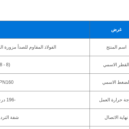
غرض
اسم المنتج
الفولاذ المقاوم للصدأ مزورة
لقطر الاسمي
 - 8)
لضغط الاسمي
PN16 – PN160 /
ة حرارة العمل
-196 درجة مئوية ~ +200 درجة مئوية
نهاية الاتصال
شفة التردد