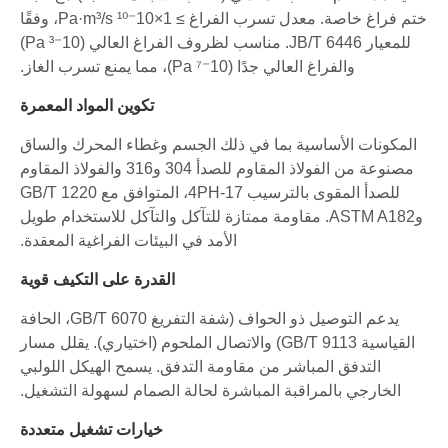
ختم فراغ خاصة. معدل تسرب الفراغ ≥ 1×10⁻¹⁰ Pa·m³/s، وفقًا
للمعيار JB/T 6446. مناسب لظروف الفراغ العالي (10⁻³ Pa)
والفراغ العالي جدًا (10⁻⁷ Pa)، مما يمنع تسرب الغاز.
تكوين المواد المعمرة
المكونات الأساسية بما في ذلك الجسم وغطاء المحرك والساق
مصنوعة من الفولاذ المقاوم للصدأ 304 و316 والفولاذ المقاوم
للصدأ المقوى بالترسيب 17-4PH، المتوافق مع GB/T 1220
وASTM A182. مقاومة ممتازة للتآكل والتآكل للاستخدام طويل
الأمد في البيئات الفراغية المعقدة.
القدرة على التكيف قوية
يدعم التوصيل ذو الحواف (شفة التفريغ GB/T 6070، الحافة
القياسية GB/T 9113) والاتصال الملحوم (اختياري). يقلل مسار
التدفق المباشر من مقاومة التدفق. يسمح الهيكل اللولبي
الخارجي بالمراقبة المباشرة لحالة الصمام لسهولة التشغيل.
خيارات تشغيل متعددة