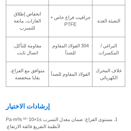
انخفاض إطلاق
جرافيت فراغ خاص +
التعبئة الغدة
الغازات، مانعة
PTFE
للتسرب
البراغي /
304 الفولاذ المقاوم
مقاومة للتآكل،
المكسرات
للصدأ
اتصال ثابت
غلاف المحرك
متوافق مع الفراغ،
الفولاذ المقاوم للصدأ
الكهربائي
بقايا منخفضة
إرشادات الاختيار
1. مستوى الفراغ: ضمان معدل التسرب ≥1×10⁻¹⁰ Pa·m³/s
لأنظمة التفريغ فائقة الارتفاع.