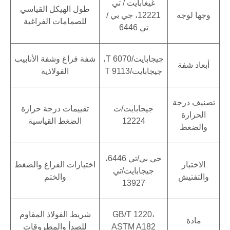
غيغابايت / تي
طول الهيكل القياسي
وجها لوجه
12221، جي بي /
للصمامات الفراغية
تي 6446
جيجابايت/T 6070،
شفة فراغ وشفة الأنابيب
أبعاد شفة
جيجابايت/T 9113
الفولاذية
تصنيف درجة
جيجابايت/ت
تقييمات درجة حرارة
الحرارة
12224
الضغط القياسية
والضغط
جي بي/تي 6446،
الاختبار
اختبارات الفراغ والضغط
جيجابايت/تي
والتفتيش
والختم
13927
GB/T 1220،
شريط الفولاذ المقاوم
مادة
ASTM A182
للصدأ والمطروقات