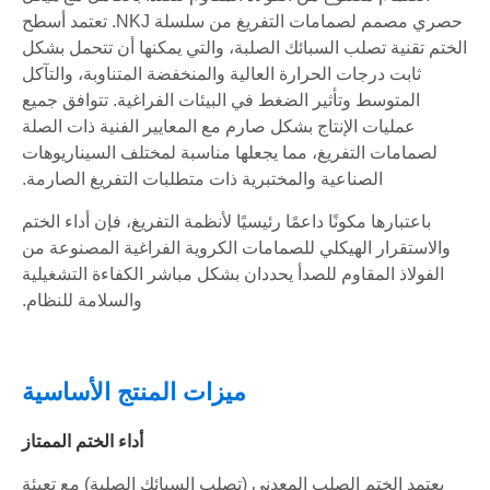
حصري مصمم لصمامات التفريغ من سلسلة NKJ. تعتمد أسطح
الختم تقنية تصلب السبائك الصلبة، والتي يمكنها أن تتحمل بشكل
ثابت درجات الحرارة العالية والمنخفضة المتناوبة، والتآكل
المتوسط ​​وتأثير الضغط في البيئات الفراغية. تتوافق جميع
عمليات الإنتاج بشكل صارم مع المعايير الفنية ذات الصلة
لصمامات التفريغ، مما يجعلها مناسبة لمختلف السيناريوهات
الصناعية والمختبرية ذات متطلبات التفريغ الصارمة.
باعتبارها مكونًا داعمًا رئيسيًا لأنظمة التفريغ، فإن أداء الختم
والاستقرار الهيكلي للصمامات الكروية الفراغية المصنوعة من
الفولاذ المقاوم للصدأ يحددان بشكل مباشر الكفاءة التشغيلية
والسلامة للنظام.
ميزات المنتج الأساسية
أداء الختم الممتاز
يعتمد الختم الصلب المعدني (تصلب السبائك الصلبة) مع تعبئة