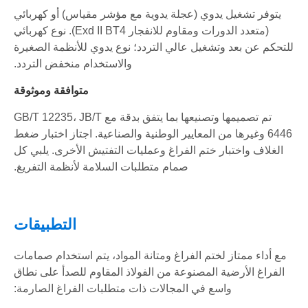
يتوفر تشغيل يدوي (عجلة يدوية مع مؤشر مقياس) أو كهربائي
(متعدد الدورات ومقاوم للانفجار Exd II BT4). نوع كهربائي
للتحكم عن بعد وتشغيل عالي التردد؛ نوع يدوي للأنظمة الصغيرة
والاستخدام منخفض التردد.
متوافقة وموثوقة
تم تصميمها وتصنيعها بما يتفق بدقة مع GB/T 12235، JB/T
6446 وغيرها من المعايير الوطنية والصناعية. اجتاز اختبار ضغط
الغلاف واختبار ختم الفراغ وعمليات التفتيش الأخرى. يلبي كل
صمام متطلبات السلامة لأنظمة التفريغ.
التطبيقات
مع أداء ممتاز لختم الفراغ ومتانة المواد، يتم استخدام صمامات
الفراغ الأرضية المصنوعة من الفولاذ المقاوم للصدأ على نطاق
واسع في المجالات ذات متطلبات الفراغ الصارمة: