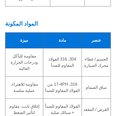
المواد المكونة
عنصر
مادة
ميزة
مقاومة للتآكل
الجسم / غطاء
304، 316 الفولاذ
ودرجات الحرارة
محرك السيارة
المقاوم للصدأ
العالية
316، 17-4PH من
مقاومة للاهتراء،
ساق الصمام
الفولاذ المقاوم للصدأ
عملية سلسة
الفولاذ المقاوم للصدأ
إغلاق ثابت، مقاوم
القرص / المقعد
+ سبائك صلبة
لتأثير الضغط