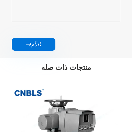
يُقدِّم

منتجات ذات صله