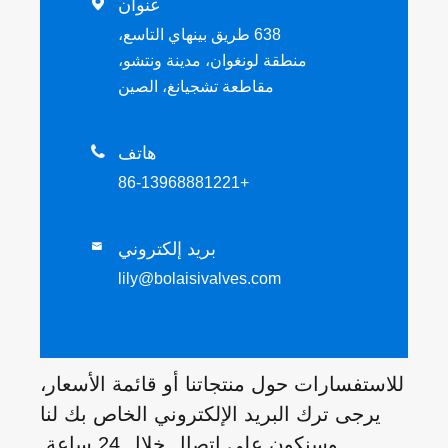
عنوان

638 طريق بينهاي التاسع،
منطقة لونغوان، مدينة ونتشو،
مقاطعة تشجيانغ، الصين
هاتف

+86-13968881221
بريد إلكتروني

lily@bolaisivalves.com
للاستفسارات حول منتجاتنا أو قائمة الأسعار،
يرجى ترك البريد الإلكتروني الخاص بك لنا
وسنكون على اتصال خلال 24 ساعة.