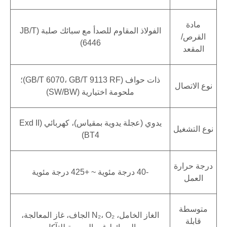
مادة
الفولاذ المقاوم للصدأ مع سبائك صلبة (JB/T
القرص/
6446)
المقعد
ذات حواف (GB/T 6070، GB/T 9113 RF)؛
نوع الاتصال
ملحومة اختيارية (SW/BW)
يدوي (عجلة يدوية بمقياس)، كهربائي (Exd II
نوع التشغيل
BT4)
درجة حرارة
-40 درجة مئوية ~ +425 درجة مئوية
العمل
متوسطة
الغاز الخامل، N₂، O₂ الجاف، غاز المعالجة،
قابلة