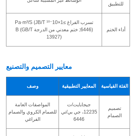
الوسائط غير المسببة للتآكل
للتطبيق
تسرب الفراغ ≥1×10⁻¹⁰ Pa·m³/s (JB/T
أداء الختم
6446); ختم معدني من الدرجة B (GB/T
13927)
معايير التصميم والتصنيع
الفئة القياسية
المعايير التطبيقية
وصف
جيجابايت/ت
المواصفات العامة
تصميم
12235، جي بي/تي
للصمام الكروي والصمام
الصمام
6446
الفراغي