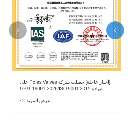


[أخبار عاجلة] حصلت شركة Poles Valves على
شهادة GB/T 19001-2026/ISO 9001:2015
لنظام إدارة الجودة الدولية، مما يمثل علامة
عرض المزيد >>
فارقة أخرى في التزامها بالجودة!