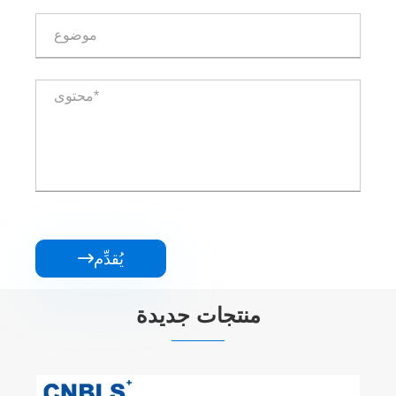
يُقدِّم

منتجات جديدة