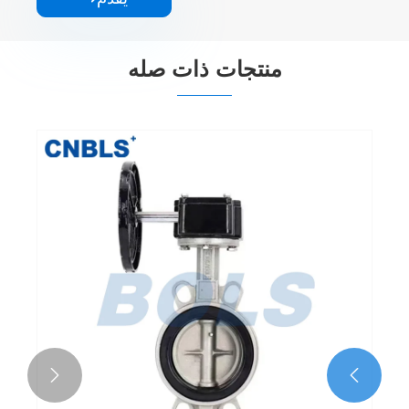
منتجات ذات صله

