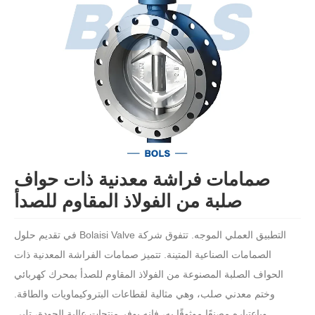
صمامات فراشة معدنية ذات حواف
صلبة من الفولاذ المقاوم للصدأ
التطبيق العملي الموجه. تتفوق شركة Bolaisi Valve في تقديم حلول
الصمامات الصناعية المتينة. تتميز صمامات الفراشة المعدنية ذات
الحواف الصلبة المصنوعة من الفولاذ المقاوم للصدأ بمحرك كهربائي
وختم معدني صلب، وهي مثالية لقطاعات البتروكيماويات والطاقة.
وباعتباره مصنعًا موثوقًا به، فإنه يوفر منتجات عالية الجودة، تلبي