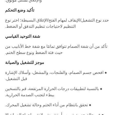
والإغلاق بشكل موثوق.
تأكيد وضع التحكم
حدد نوع التشغيل/الإيقاف لمهام الفتح/الإغلاق البسيطة؛ اختر نوع
التنظيم لاحتياجات تنظيم التدفق أو الضغط.
شفة التوحيد القياسي
تأكد من أن شفة الصمام تتوافق تمامًا مع شفة خط الأنابيب من
حيث فئة الضغط ونوع سطح الختم.
موجز للتشغيل والصيانة
● افحص جسم الصمام، والفلنجات، والمشغل، وأسلاك الإشارة
قبل التشغيل.
● بالنسبة لتطبيقات درجات الحرارة المرتفعة، قم بالتسخين
ببطء لتجنب الصدمة الحرارية.
● تحقق بانتظام من أداء الختم وحالة تشغيل المحرك.
● في حالة حدوث تسرب أو تشويش، لا تقم بإجراء الصيانة إلا