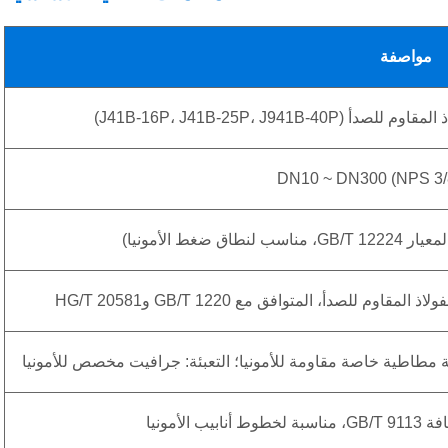
مواصفة
J41B-16P، J41B-25P، J94)
DN10 ~ DN300 (NPS 3/