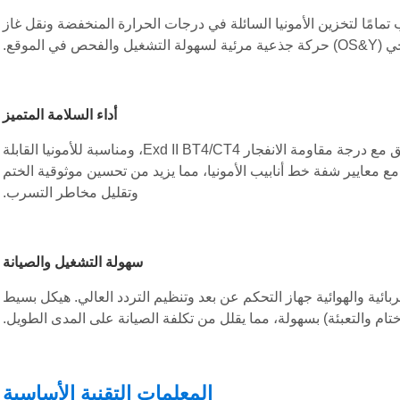
درجة مئوية ~ +150 درجة مئوية، مناسب تمامًا لتخزين الأمونيا السائلة في درجات الحرارة المنخفضة ونقل غاز
لموقع.
أداء السلامة المتميز
تم تجهيز الإصدارات الكهربائية والهوائية بمحركات مقاومة للانفجار، تتوافق مع درجة مقاومة الانفجار Exd II BT4/CT4، ومناسبة للأمونيا القابلة
تعتمد وصلات الفلنجة وجوه RF وMFM، بما يتوافق مع معايير شفة خط أنابيب الأمونيا، مما يزيد من تحسين موثوقية الختم
وتقليل مخاطر التسرب.
سهولة التشغيل والصيانة
بائية والهوائية جهاز التحكم عن بعد وتنظيم التردد العالي. هيكل بسيط
أختام والتعبئة) بسهولة، مما يقلل من تكلفة الصيانة على المدى الطويل.
المعلمات التقنية الأساسية