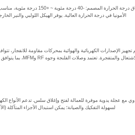
نطاق درجة الحرارة المصمم: -40 
الأمونيا في درجة الحرارة العالية. يوفر الهيكل اللولبي والنير الخارجي (OS&Y) حركة جذعية مرئية لسهولة التشغيل والفحص في ا
للاشتعال والمتفجرة. 
وي مع عجلة يدوية موفرة للعمالة لفتح وإغلاق سلس. تدعم الأنواع الكهر
لسهولة التفكيك والصيانة؛ يمكن استبدال الأجزاء المتآكلة (ال