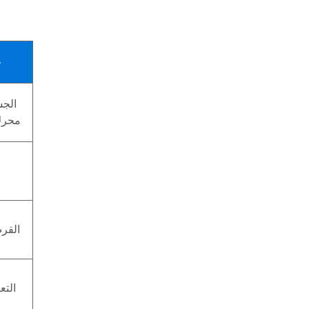
ع
الج
محرك
القر
التع