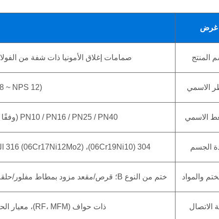
غرض
م المنتج
صمامات إغلاق الأمونيا ذات شفة من الفولاذ المقاوم للصدأ (1B-40P
ر الاسمي
8 ~ NPS 12)
ط الاسمي
PN10 / PN16 / PN25 / PN40 (وفقًا لمعيار GB/T 12224، مناسب لنطاق ضغط الأمونيا)
ة الجسم
304 (06Cr19Ni10)، 316 (06Cr17Ni12Mo2) الفولاذ المقاوم للصدأ، المتوافق مع GB/T 1220 وHG/T 20581
ختم والمواد
ختم من النوع B؛ قرص/مقعد مزود بمطاط مفلور/حلقة مطاطية خاصة مقاومة للأمونيا؛ التعبئة: جرافيت مخصص للأمونيا
ة الاتصال
ذات حواف (RF، MFM)، معيار الحافة GB/T 9113، مناسبة لخطوط أنابيب الأمونيا