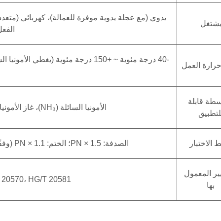
شتغل
الفعل
-40 درجة مئوية ~ +150 درجة مئوية (يغ
رارة العمل
طة قابلة
الأمونيا السائلة (NH₃)، غاز الأمونيا، متوافق مع الأمونيا الصناعية مع شوائب ضئيلة
لتطبيق
الاختبار
الصدفة: 1.5 × PN؛ الختم: 1.1 × PN (وفقًا لمعايير GB/T 13927 ومعايير اختبار الأمونيا الخاصة)
يير المعمول
 20570، HG/T 20581
بها