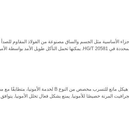
المحددة في HG/T 20581. يمكنها تحمل التآكل طويل الأمد
يعتمد هيكل مانع للتسرب مخصص من النوع B ل