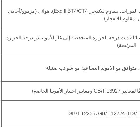
يدوي (مع عجلة يدوية موفرة للعمالة)، كهربائي (متعدد الدورات، مقاوم للانفجار Exd II BT4/CT4)، هوائي (مزدوج/أحادي
، مقاوم للانفجار)
طي الأمونيا السائلة ذات درجة الحرارة المنخفضة إلى غاز الأمونيا ذو درجة الحرارة
المرتفعة)
GB/T 12235، GB/T 12224، HG/T