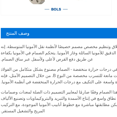
وصف المنتج
غلاق وتنظيم مخصص مصمم خصيصًا لأنظمة نقل الأمونيا المتوسطة. إنه
ق للأمونيا السائلة وغاز الأمونيا. يتحكم الصمام في الأمونيا بكفاءة
عن طريق دفع القرص لأعلى ولأسفل عبر ساق الصمام.
ور في درجات حرارة منخفضة - الصمام مصنوع بشكل متكامل من الفولاذ
المقاوم للصدأ المقاوم للتآكل، ومجهز بوصلة ذات حواف قياسية J41 ومكونات مانعة للتسرب مخصصة من النوع B. من خلال التصميم الأمثل، فإنه
رة واسعة على التكيف مع درجات الحرارة المنخفضة في أنظمة الأمونيا.
هذا الصمام وفقًا صارمًا لمعايير التصميم ذات الصلة لمعدات وصمامات
 نطاق واسع في إنتاج الأسمدة والتبريد والبتروكيماويات وتصنيع الألياف
يمكن مطابقتها مباشرة مع خطوط أنابيب الأمونيا الموجودة، مع التركيب
المريح والتشغيل المستقر.