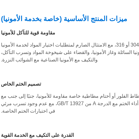
ميزات المنتج الأساسية (خاصة بخدمة الأمونيا)
مقاومة قوية للتآكل للأمونيا
الأجزاء الأساسية مثل الجسم والساق مصنوعة من الفولاذ المقاوم للصدأ 304 أو 316، مع الامتثال الصارم لمتطلبات اختيار المواد لخدمة الأمونيا
 بواسطة الأمونيا السائلة وغاز الأمونيا، والقضاء على شيخوخة المواد وتسرب التآكل،
والتكيف مع الأمونيا الصناعية مع الشوائب النزرة.
تصميم الختم الخاص
خدمة الأمونيا، متطابقًا مع مطاط الفلور أو أختام مطاطية خاصة مقاومة للأمونيا، جنبًا إلى جنب مع
تعبئة الجرافيت المرنة خصيصًا للأمونيا. يمنع بشكل فعال تخلل الأمونيا. يتوافق أداء الختم مع الدرجة A من GB/T 13927، مع عدم وجود تسرب مرئي
في اختبارات الختم الخاصة.
القدرة على التكيف مع الخدمة القوية