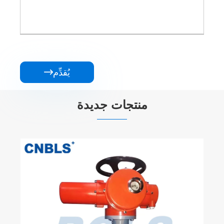
يُقدِّم

منتجات جديدة
صمامات إغلاق شفة الأمونيا من الفولاذ المقاوم
للصدأ
عرض المزيد >>