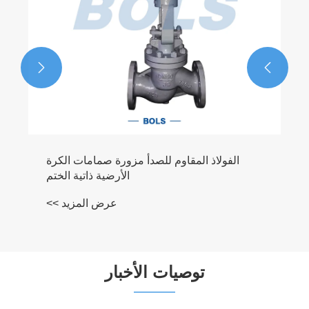


لكرة
الختم
د >>
توصيات الأخبار