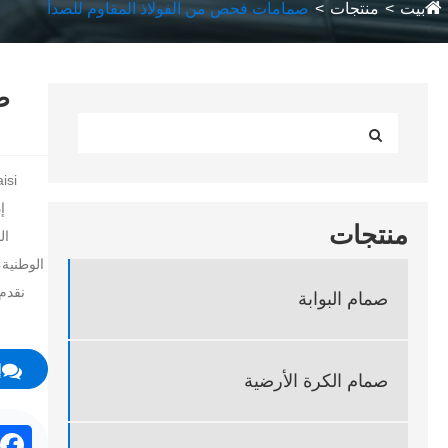
بيت
منتجات
صمامات فحص من الفولاذ المقاوم للصدأ
ص
إ
منتجات
الوطنية
نقدم
صمام البوابة
إ
صمام الكرة الأرضية