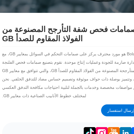
مامات فحص شفة التأرجح المصنوعة من
الفولاذ المقاوم للصدأ GB
Bolaisi هو مورد محترف يركز على صمامات التحكم في السوائل بمعايير GB، مع
دارة صارمة للجودة وعمليات إنتاج موحدة. نقوم بتصنيع صمامات فحص الفلنجة
المتأرجحة المصنوعة من الفولاذ المقاوم للصدأ GB، والتي تتوافق مع معايير GB
، وتتميز بوصلة ذات حواف موثوقة وتصميم حساس مضاد للتدفق الخلفي. نحن
 مواصفات مخصصة وخدمات بالجملة لتلبية احتياجات مكافحة التدفق العكسي
لمختلف خطوط الأنابيب الصناعية ذات معايير GB.
رسال استفسار