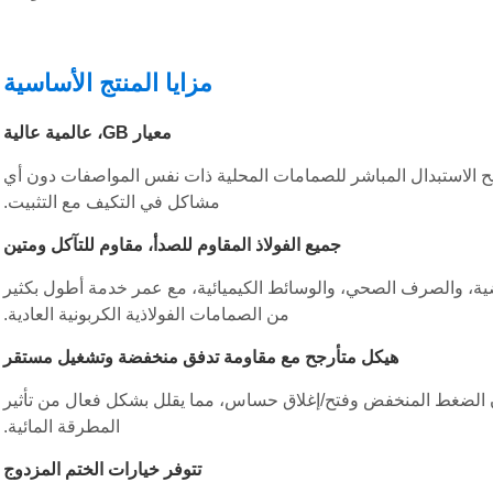
مزايا المنتج الأساسية
معيار GB، عالمية عالية
اد والفلنجات والضغط والهيكل جميعًا وفقًا لمعايير GB، مما يتيح الاستبدال المباشر للصمامات المحلية ذات نفس المواصفات دون أي
مشاكل في التكيف مع التثبيت.
جميع الفولاذ المقاوم للصدأ، مقاوم للتآكل ومتين
مضية، والصرف الصحي، والوسائط الكيميائية، مع عمر خدمة أطول بكثير
من الصمامات الفولاذية الكربونية العادية.
هيكل متأرجح مع مقاومة تدفق منخفضة وتشغيل مستقر
ان الضغط المنخفض وفتح/إغلاق حساس، مما يقلل بشكل فعال من تأثير
المطرقة المائية.
تتوفر خيارات الختم المزدوج