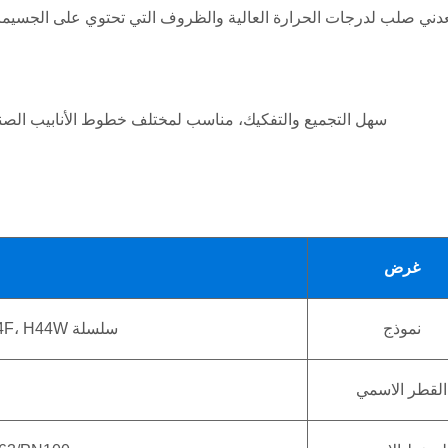
سهل التجميع والتفكيك، مناسب لمختلف خطوط الأنابيب الصنا
غرض
نموذج
سلسلة H44H، H44F، H44W (متوافقة مع GB/T 12236)
القطر الاسمي