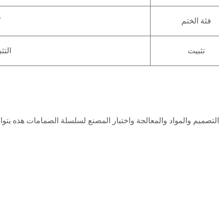
فئة الختم
7
تثبيت
التث