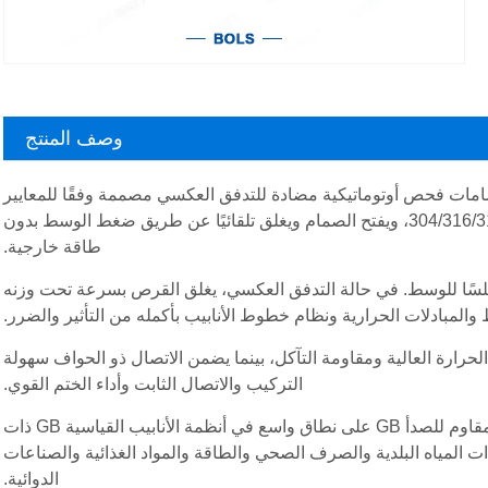
وصف المنتج
ة التأرجح المصنوعة من الفولاذ المقاوم للصدأ GB هي صمامات فحص أوتوماتيكية مضادة للتدفق العكسي مصممة وفقًا للمعايير
الوطنية الصينية GB. الجسم الرئيسي مصنوع من الفولاذ المقاوم للصدأ 304/316/316L، ويفتح الصمام ويغلق تلقائيًا عن طريق ضغط الوسط بدون
طاقة خارجية.
 سلسًا للوسط. في حالة التدفق العكسي، يغلق القرص بسرعة تحت وزنه
لمبادلات الحرارية ونظام خطوط الأنابيب بأكمله من التأثير والضرر.
لحرارة العالية ومقاومة التآكل، بينما يضمن الاتصال ذو الحواف سهولة
التركيب والاتصال الثابت وأداء الختم القوي.
تُستخدم صمامات فحص الفلنجة المتأرجحة المصنوعة من الفولاذ المقاوم للصدأ GB على نطاق واسع في أنظمة الأنابيب القياسية GB ذات
دات المياه البلدية والصرف الصحي والطاقة والمواد الغذائية والصناعات
الدوائية.