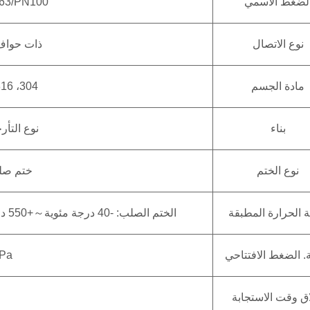
لضغط الاسمي
63/PN100
نوع الاتصال
ذات حواف (M / RJ، GB/T 9113
مادة الجسم
304، 316، 316L الفولاذ المقاوم للصدأ
بناء
نوع التأ
نوع الختم
ختم صلب 
 الحرارة المطبقة
الختم الصلب: -40 درجة مئوية～+550 درجة مئوية؛ الختم الناعم: -29 درجة مئوية ~ +200 درجة مئوية
. الضغط الافتتاحي
MPa
اق وقت الاستجابة