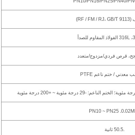
PN10/PN16/PN25/PN40/PN
RF / F)
رجح، قرص فردي/مزدوج/متعدد
معدني / ختم ناعم PTFE
PN10 ~ PN25 .0.02
.50.5 ثانية