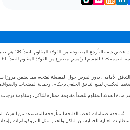
LinkedIn
Facebo
صمامات فحص شف
 التدفق الأمامي، يدور القرص حول المفصلة لفتحه، مما يضمن مرورًا
غط العكسي لمنع التدفق الخلفي بإحكام، وحماية المضخات والضواغط وا
ر مادة الفولاذ المقاوم للصدأ مقاومة ممتازة للتآكل، ومقاومة درجات ا
متطلبات العالية للحماية من التآكل والختم، مثل البتروكيماويات وإمدا