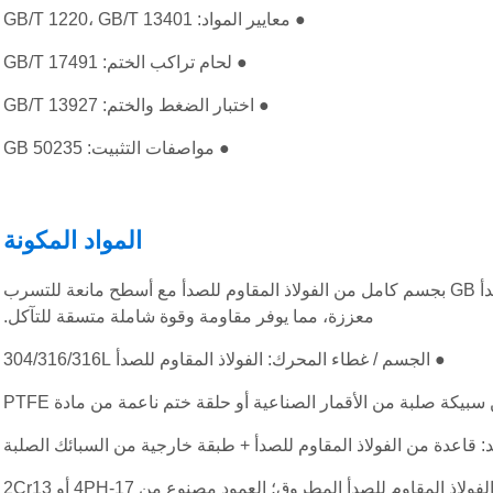
● معايير المواد: GB/T 1220، GB/T 13401
● لحام تراكب الختم: GB/T 17491
● اختبار الضغط والختم: GB/T 13927
● مواصفات التثبيت: GB 50235
المواد المكونة
تتميز صمامات فحص الفلنجة المتأرجحة المصنوعة من الفولاذ المقاوم للصدأ GB بجسم كامل من الفولاذ المقاوم للصدأ مع أسطح مانعة للتسرب
معززة، مما يوفر مقاومة وقوة شاملة متسقة للتآكل.
● الجسم / غطاء المحرك: الفولاذ المقاوم للصدأ 304/316/316L
كة صلبة من الأقمار الصناعية أو حلقة ختم ناعمة من مادة PTFE
: قاعدة من الفولاذ المقاوم للصدأ + طبقة خارجية من السبائك الصلبة
ولاذ المقاوم للصدأ المطروق؛ العمود مصنوع من 17-4PH أو 2Cr13