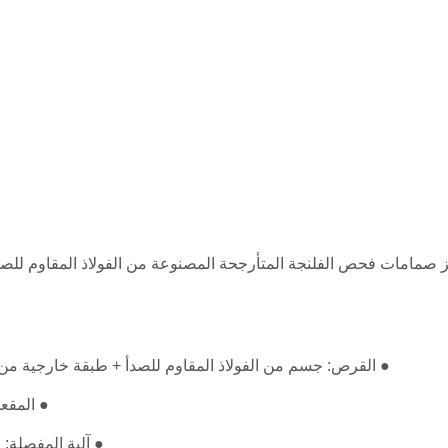
● القرص: جسم من الفولاذ المقاوم للصدأ + طبقة خارجية من سبي
● المقعد
● آلية المفصلة: الف