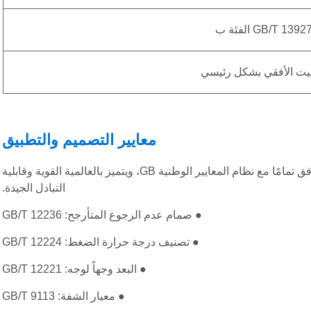
GB/T 1392 الفئة ب
بيت الأفقي بشكل رئيسي
معايير التصميم والتطبيق
إن التصميم والمواد والمعالجة واختبار المصنع لسلسلة الصمامات هذه يتوافق تمامًا مع نظام المعايير الوطنية GB، ويتميز بالعالمية القوية وقابلية
التبادل الجيدة.
● صمام عدم الرجوع المتأرجح: GB/T 12236
● تصنيف درجة حرارة الضغط: GB/T 12224
● البعد وجهاً لوجه: GB/T 12221
● معيار الشفة: GB/T 9113