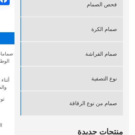
ok
فحص الصمام
صمام الكرة
صمام الفراشة
نوع التصفية
أثناء
والض
توف
صمام من نوع الرقاقة
ال
منتجات جديدة