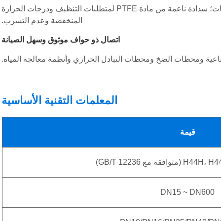
ختم معدني صلب لدرجات الحرارة العالية والظروف التي تحتوي على الجسيمات؛ سدادة ناعمة من مادة PTFE لمتطلبات التنظيف ودرجات الحرارة
المنخفضة وعدم التسرب.
اتصال ذو حواف موثوق وسهل الصيانة
عية ومحطات الضخ ومحطات التبادل الحراري وأنظمة معالجة المياه.
المعلمات التقنية الأساسية
قيمة
DN15 ~ DN600