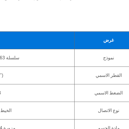
غرض
نموذج
سلسلة H14H، H64H، H164H، PN16/25/40/63
القطر الاسمي
")
الضغط الاسمي
3
نوع الاتصال
الخيط الداخلي T
مادة الجسم
مزورة 304، 316، 316L الفولاذ المقاوم للصدأ