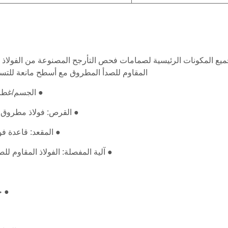
يع المكونات الرئيسية لصمامات فحص التأرجح المصنوعة من الفولاذ ال
المقاوم للصدأ المطروق مع أسطح مانعة للتسرب 
● الجسم/غطاء المحرك: ا
● القرص: فولاذ مطروق م
● المقعد: قاعدة ف
● آلية المفصلة: الفولاذ المقاوم للصد
● خ