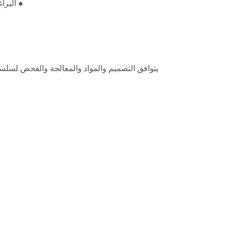
● البراغي/الص
يتوافق التصميم والمواد والمعالجة والفحص لسلسلة