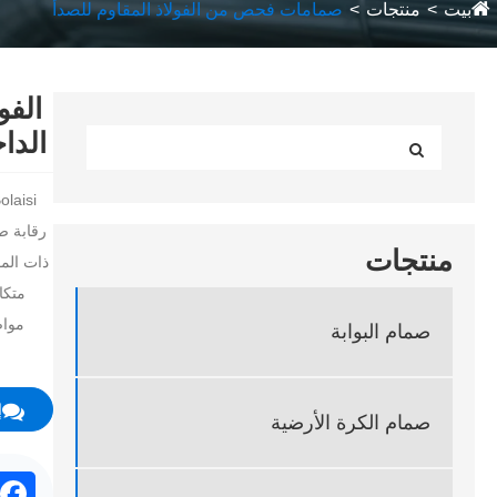
بيت
منتجات
صمامات فحص من الفولاذ المقاوم للصدأ
الفو
الدا
رقابة ص
منتجات
ذات المق
متكا
مواص
صمام البوابة
إ
صمام الكرة الأرضية