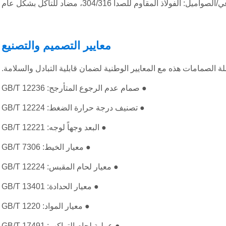
واميل: الفولاذ المقاوم للصدأ 304/316، مضاد للتآكل بشكل عام
معايير التصميم والتصنيع
 الصمامات هذه مع المعايير الوطنية لضمان قابلية التبادل والسلامة.
● صمام عدم الرجوع المتأرجح: GB/T 12236
● تصنيف درجة حرارة الضغط: GB/T 12224
● البعد وجهاً لوجه: GB/T 12221
● معيار الخيط: GB/T 7306
● معيار لحام المقبس: GB/T 12224
● معيار الحدادة: GB/T 13401
● معيار المواد: GB/T 1220
● عملية لحام التراكب: GB/T 17491