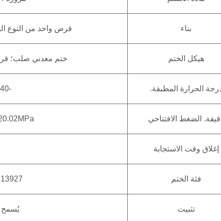
بناء
قرص واحد من النوع ال
هيكل الختم
ختم معدني صلب؛ قرص
رجة الحرارة المطبقة.
-40 درجة مئوية ~ +550 درجة مئوية
قيقة. الضغط الافتتاحي
N16/25: .020.02MPa
إغلاق وقت الاستجابة
فئة الختم
GB/T 13927 الفئة ب، 
تثبيت
يُسمح 