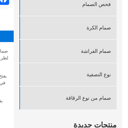
ok
فحص الصمام
صمام الكرة
صمام الفراشة
صمام
لظروف
نوع التصفية
يفتح
في 
صمام من نوع الرقاقة
بف
إ
منتجات جديدة