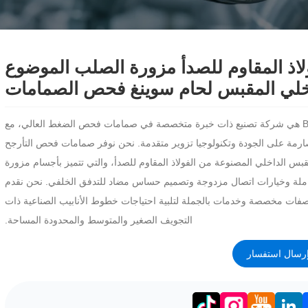
لاذ المقاوم للصدأ مزورة الصلب الموضوع
خلي المقبس لحام سوينغ فحص الصمامات
Bolaisi هي شركة تصنيع ذات خبرة متخصصة في صمامات فحص الضغط العالي، مع
ارمة على الجودة وتكنولوجيا تزوير متقدمة. نحن نوفر صمامات فحص التأرجح
بس الداخلي المصنوعة من الفولاذ المقاوم للصدأ، والتي تتميز بأجسام مزورة
ملة وخيارات اتصال مزدوجة وتصميم حساس مضاد للتدفق الخلفي. نحن نقدم
فات مخصصة وخدمات بالجملة لتلبية احتياجات خطوط الأنابيب الصناعية ذات
التجويف الصغير والمتوسط ​​والمحدودة المساحة.
رسال استفسار