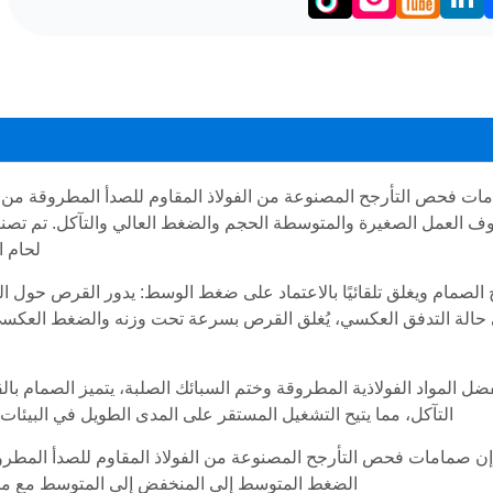
LinkedIn
Facebo
ات فحص التأرجح المصنوعة من الفولاذ المقاوم للصدأ المطروقة من 
 العمل الصغيرة والمتوسطة الحجم والضغط العالي والتآكل. تم تصنيعه
لحام ا
 الصمام ويغلق تلقائيًا بالاعتماد على ضغط الوسط: يدور القرص حول ا
حالة التدفق العكسي، يُغلق القرص بسرعة تحت وزنه والضغط العك
ضل المواد الفولاذية المطروقة وختم السبائك الصلبة، يتميز الصمام بال
التآكل، مما يتيح التشغيل المستقر على المدى الطويل في البيئات ا
ن صمامات فحص التأرجح المصنوعة من الفولاذ المقاوم للصدأ المطروق
الضغط المتوسط ​​إلى المنخفض إلى المتوسط ​​مع مس