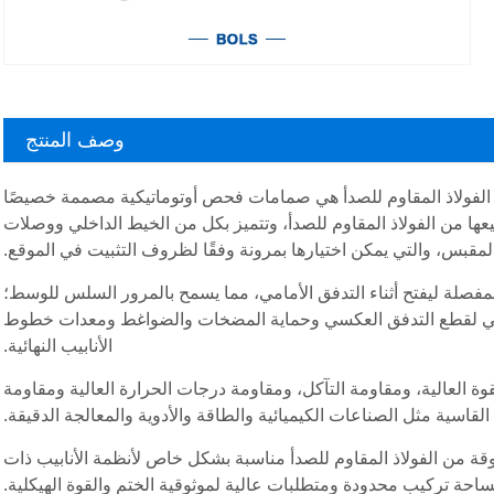
وصف المنتج
الفولاذ المقاوم للصدأ هي صمامات فحص أوتوماتيكية مصممة خصيصًا
ا من الفولاذ المقاوم للصدأ، وتتميز بكل من الخيط الداخلي ووصلات
لمقبس، والتي يمكن اختيارها بمرونة وفقًا لظروف التثبيت في الموقع.
لمفصلة ليفتح أثناء التدفق الأمامي، مما يسمح بالمرور السلس للوسط؛
سي لقطع التدفق العكسي وحماية المضخات والضواغط ومعدات خطوط
الأنابيب النهائية.
قوة العالية، ومقاومة التآكل، ومقاومة درجات الحرارة العالية ومقاومة
لقاسية مثل الصناعات الكيميائية والطاقة والأدوية والمعالجة الدقيقة.
ة من الفولاذ المقاوم للصدأ مناسبة بشكل خاص لأنظمة الأنابيب ذات
احة تركيب محدودة ومتطلبات عالية لموثوقية الختم والقوة الهيكلية.