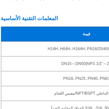
المعلمات التقنية الأساسية
قيمة
DN15～DN50(NPS 1/2"～2
PN16، PN25، PN40، PN6
NPT/BSP/مقبس اللحام