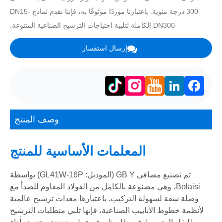
300 درجة مئوية. باعتبارنا موردًا موثوقًا به، فإننا نقدم نماذج DN15-
DN300 الكاملة لتلبية احتياجات الترشيح الصناعية المتنوعة.
إرسال استفسار
LinkedIn
Facebook
وصف المنتج
المعلمات الأساسية للمنتج
تم تصنيع مصافي GB Y (الموديل: GL41W-16P) بواسطة
Bolaisi، وهي مصنوعة بالكامل من الفولاذ المقاوم للصدأ مع
وصلة شفة لسهولة التركيب. باعتبارها معدات ترشيح عالمية
لأنظمة خطوط الأنابيب الصناعية، فإنها تلبي متطلبات الترشيح