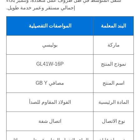
للنقل المتوسط ​​في ظل ظروف عمل متعددة، وتتميز بأداء
إجمالي مستقر وعمر خدمة طويل.
البند المعلمة
المواصفات التفصيلية
ماركة
بوليسي
نموذج المنتج
GL41W-16P
اسم المنتج
مصافي GB Y
المادة الرئيسية
الفولاذ المقاوم للصدأ
نوع الاتصال
اتصال شفة