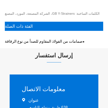
الكلمات الساخنة: GB Y-Strainers، الشركة المصنعة، المورد، المصنع
الفئة ذات الصلة
صمامات من الفولاذ المقاوم للصدأ من نوع الرقاقة
إرسال استفسار
معلومات الاتصال
عنوان

638 طريق بينهاي التاسع،