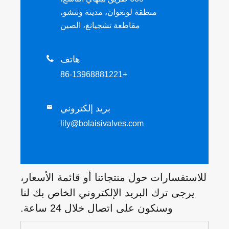
منطقة لونغوان، مدينة ونتشو،
مقاطعة تشجيانغ، الصين
هاتف

+86-13968881221
بريد إلكتروني

lily@bolaisivalves.com
للاستفسارات حول منتجاتنا أو قائمة الأسعار،
يرجى ترك البريد الإلكتروني الخاص بك لنا
وسنكون على اتصال خلال 24 ساعة.